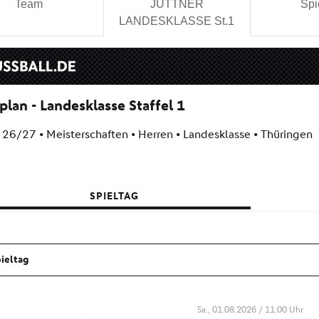
Team
JÜTTNER
Spi
LANDESKLASSE St.1