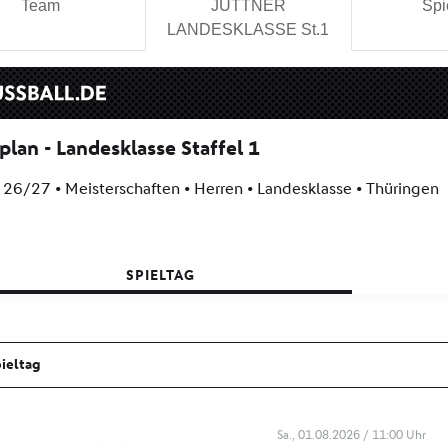
Team
JÜTTNER
Spi
LANDESKLASSE St.1