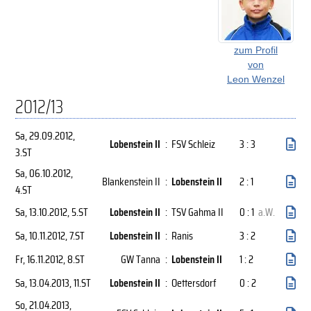
zum Profil
von
Leon Wenzel
2012/13
Sa, 29.09.2012
,
Lobenstein II
:
FSV Schleiz
3 : 3
3.ST
Sa, 06.10.2012
,
Blankenstein II
:
Lobenstein II
2 : 1
4.ST
Sa, 13.10.2012
, 5.ST
Lobenstein II
:
TSV Gahma II
0 : 1
a.W.
Sa, 10.11.2012
, 7.ST
Lobenstein II
:
Ranis
3 : 2
Fr, 16.11.2012
, 8.ST
GW Tanna
:
Lobenstein II
1 : 2
Sa, 13.04.2013
, 11.ST
Lobenstein II
:
Oettersdorf
0 : 2
So, 21.04.2013
,