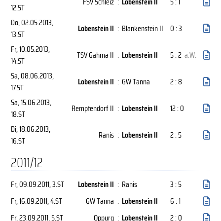
FSV Schleiz
:
Lobenstein II
5 : 1
12.ST
Do, 02.05.2013
,
Lobenstein II
:
Blankenstein II
0 : 3
13.ST
Fr, 10.05.2013
,
TSV Gahma II
:
Lobenstein II
5 : 2
a.W.
14.ST
Sa, 08.06.2013
,
Lobenstein II
:
GW Tanna
2 : 8
17.ST
Sa, 15.06.2013
,
Remptendorf II
:
Lobenstein II
12 : 0
18.ST
Di, 18.06.2013
,
Ranis
:
Lobenstein II
2 : 5
16.ST
2011/12
Fr, 09.09.2011
, 3.ST
Lobenstein II
:
Ranis
3 : 5
Fr, 16.09.2011
, 4.ST
GW Tanna
:
Lobenstein II
6 : 1
Fr, 23.09.2011
, 5.ST
Oppurg
:
Lobenstein II
2 : 0