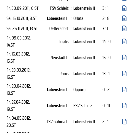
Fr, 30.09.2011
, 6.ST
FSV Schleiz
:
Lobenstein II
3 : 1
Sa, 15.10.2011
, 8.ST
Lobenstein II
:
Orlatal
2 : 8
Sa, 26.11.2011
, 13.ST
Oettersdorf
:
Lobenstein II
7 : 1
Fr, 09.03.2012
,
Triptis
:
Lobenstein II
14 : 0
14.ST
Fr, 16.03.2012
,
Neustadt II
:
Lobenstein II
15 : 0
15.ST
Fr, 23.03.2012
,
Ranis
:
Lobenstein II
13 : 1
16.ST
Fr, 20.04.2012
,
Lobenstein II
:
Oppurg
0 : 2
18.ST
Fr, 27.04.2012
,
Lobenstein II
:
FSV Schleiz
0 : 11
19.ST
Fr, 04.05.2012
,
TSV Gahma II
:
Lobenstein II
2 : 1
20.ST