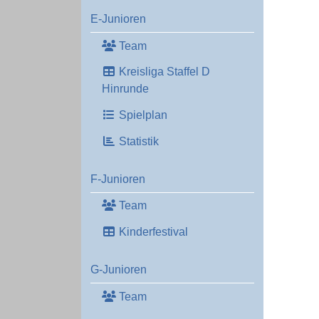
E-Junioren
Team
Kreisliga Staffel D
Hinrunde
Spielplan
Statistik
F-Junioren
Team
Kinderfestival
G-Junioren
Team