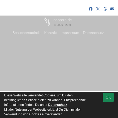
soccero.de
© 2006 - 2026
Besucherstatistik
Kontakt
Impressum
Datenschutz
Diese Webseite verwendet Cookies, um Dir den
OK
bestmöglichen Service bieten zu können. Entsprechende
Informationen findest Du unter
Datenschutz
.
Mit der Nutzung der Webseite erklärst Du Dich mit der
Team
Kreisliga Staffel
Spielplan
Statistik
Verwendung von Cookies einverstanden.
D Hinrunde