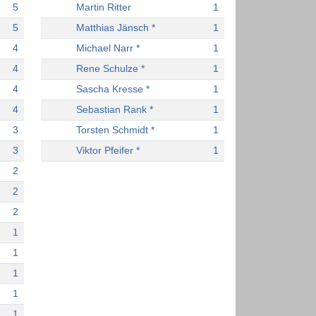
5
Martin Ritter
1
5
Matthias Jänsch *
1
4
Michael Narr *
1
4
Rene Schulze *
1
4
Sascha Kresse *
1
4
Sebastian Rank *
1
3
Torsten Schmidt *
1
3
Viktor Pfeifer *
1
2
2
2
1
1
1
1
1