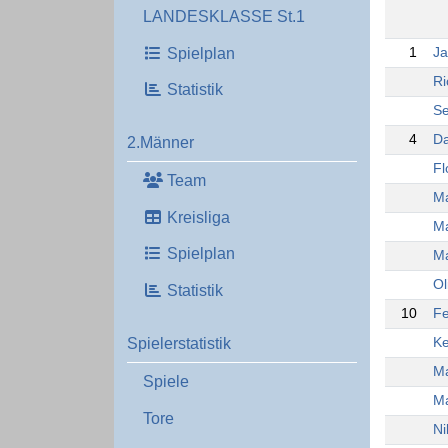
LANDESKLASSE St.1
Spielplan
1
Ja
Ri
Statistik
Se
4
Da
2.Männer
Fl
Team
Ma
Kreisliga
Ma
Spielplan
Ma
Ol
Statistik
10
Fe
Spielerstatistik
Ke
Ma
Spiele
Ma
Tore
Ni