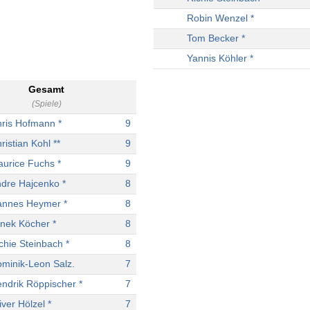
Robin Wenzel *
Tom Becker *
Yannis Köhler *
Gesamt
(Spiele)
ris Hofmann *
9
ristian Kohl **
9
urice Fuchs *
9
dre Hajcenko *
8
nnes Heymer *
8
nek Köcher *
8
chie Steinbach *
8
minik-Leon Salz.
7
ndrik Röppischer *
7
iver Hölzel *
7