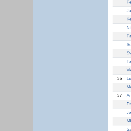
Fe
Ju
Ke
Ni
Pa
Se
Sv
To
Vi
35
Lu
Ma
37
An
Da
Je
Mi
Sa