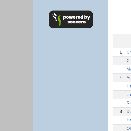
1
Ch
Ch
Ma
4
An
Ha
Ja
Ri
8
Do
He
Ol