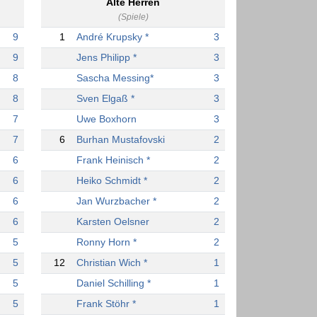
Alte Herren
(Spiele)
9
1
André Krupsky *
3
9
Jens Philipp *
3
8
Sascha Messing*
3
8
Sven Elgaß *
3
7
Uwe Boxhorn
3
7
6
Burhan Mustafovski
2
6
Frank Heinisch *
2
6
Heiko Schmidt *
2
6
Jan Wurzbacher *
2
6
Karsten Oelsner
2
5
Ronny Horn *
2
5
12
Christian Wich *
1
5
Daniel Schilling *
1
5
Frank Stöhr *
1