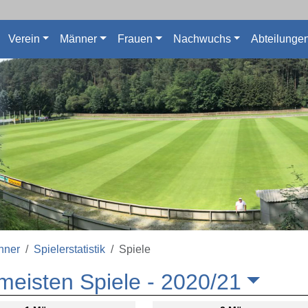
Verein
Männer
Frauen
Nachwuchs
Abteilunge
nner
Spielerstatistik
Spiele
meisten Spiele -
2020/21