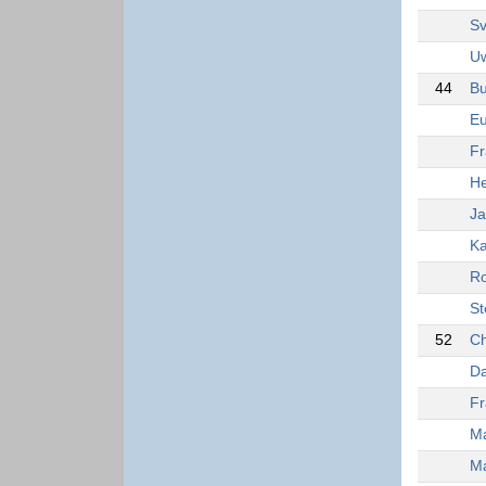
Sv
U
44
Bu
Eu
Fr
He
Ja
Ka
Ro
St
52
Ch
Da
Fr
Ma
Ma