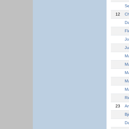
Se
12
Ch
Da
Fl
Jo
Ju
Ma
Ma
Ma
Ma
Ma
Ri
23
An
Bj
Da