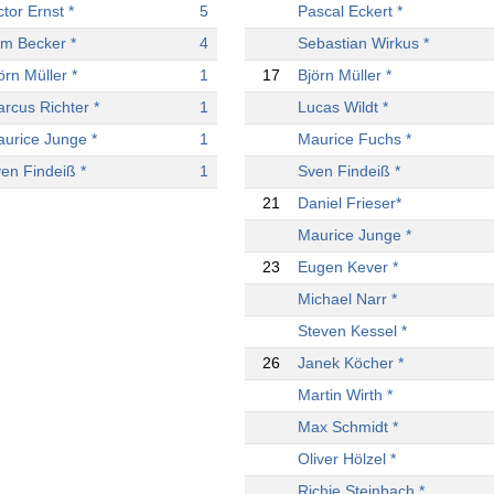
ctor Ernst *
5
Pascal Eckert *
m Becker *
4
Sebastian Wirkus *
örn Müller *
1
17
Björn Müller *
rcus Richter *
1
Lucas Wildt *
urice Junge *
1
Maurice Fuchs *
en Findeiß *
1
Sven Findeiß *
21
Daniel Frieser*
Maurice Junge *
23
Eugen Kever *
Michael Narr *
Steven Kessel *
26
Janek Köcher *
Martin Wirth *
Max Schmidt *
Oliver Hölzel *
Richie Steinbach *