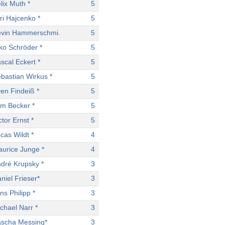
lix Muth *
5
ri Hajcenko *
5
vin Hammerschmi.
5
ko Schröder *
5
scal Eckert *
5
bastian Wirkus *
5
en Findeiß *
5
m Becker *
5
ctor Ernst *
5
cas Wildt *
4
urice Junge *
4
dré Krupsky *
3
niel Frieser*
3
ns Philipp *
3
chael Narr *
3
scha Messing*
3