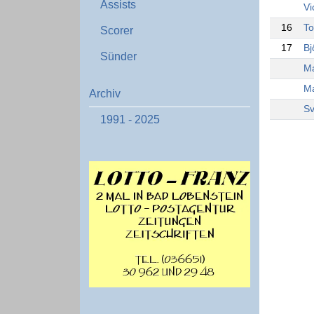
Assists
Vi
16
To
Scorer
17
Bj
Sünder
Ma
Ma
Archiv
Sv
1991 - 2025