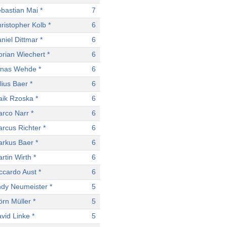
bastian Mai *
7
ristopher Kolb *
6
niel Dittmar *
6
orian Wiechert *
6
nas Wehde *
6
lius Baer *
6
ik Rzoska *
6
rco Narr *
6
rcus Richter *
6
rkus Baer *
6
rtin Wirth *
6
ccardo Aust *
6
dy Neumeister *
5
örn Müller *
5
vid Linke *
5