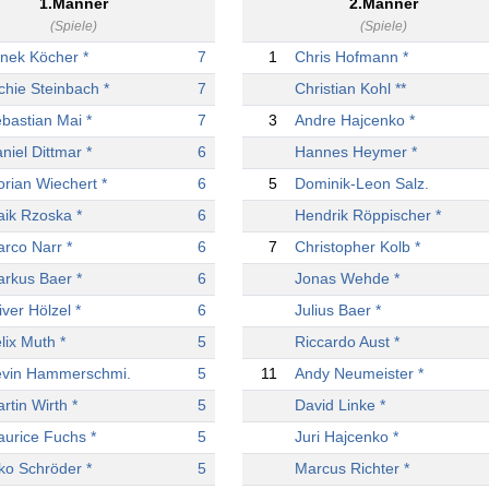
1.Männer
2.Männer
(Spiele)
(Spiele)
nek Köcher *
7
1
Chris Hofmann *
chie Steinbach *
7
Christian Kohl **
bastian Mai *
7
3
Andre Hajcenko *
niel Dittmar *
6
Hannes Heymer *
orian Wiechert *
6
5
Dominik-Leon Salz.
ik Rzoska *
6
Hendrik Röppischer *
rco Narr *
6
7
Christopher Kolb *
rkus Baer *
6
Jonas Wehde *
iver Hölzel *
6
Julius Baer *
lix Muth *
5
Riccardo Aust *
vin Hammerschmi.
5
11
Andy Neumeister *
rtin Wirth *
5
David Linke *
urice Fuchs *
5
Juri Hajcenko *
ko Schröder *
5
Marcus Richter *