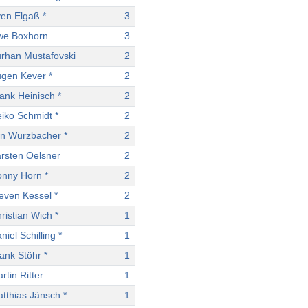
en Elgaß *
3
we Boxhorn
3
rhan Mustafovski
2
gen Kever *
2
ank Heinisch *
2
iko Schmidt *
2
n Wurzbacher *
2
rsten Oelsner
2
nny Horn *
2
even Kessel *
2
ristian Wich *
1
niel Schilling *
1
ank Stöhr *
1
rtin Ritter
1
tthias Jänsch *
1