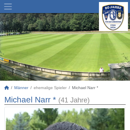
Männer
ehemalige Spieler
Michael Narr *
Michael Narr *
(41 Jahre)