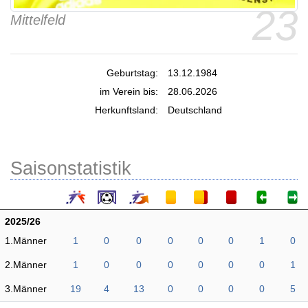
23
Mittelfeld
Geburtstag:
13.12.1984
im Verein bis:
28.06.2026
Herkunftsland:
Deutschland
Saisonstatistik
2025/26
1.Männer
1
0
0
0
0
0
1
0
2.Männer
1
0
0
0
0
0
0
1
3.Männer
19
4
13
0
0
0
0
5