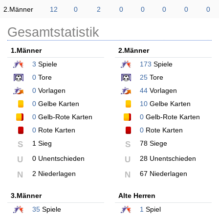
2.Männer
12
0
2
0
0
0
0
0
Gesamtstatistik
1.Männer
2.Männer
3
Spiele
173
Spiele
0
Tore
25
Tore
0
Vorlagen
44
Vorlagen
0
Gelbe Karten
10
Gelbe Karten
0
Gelb-Rote Karten
0
Gelb-Rote Karten
0
Rote Karten
0
Rote Karten
1 Sieg
78 Siege
S
S
0 Unentschieden
28 Unentschieden
U
U
2 Niederlagen
67 Niederlagen
N
N
3.Männer
Alte Herren
35
Spiele
1
Spiel