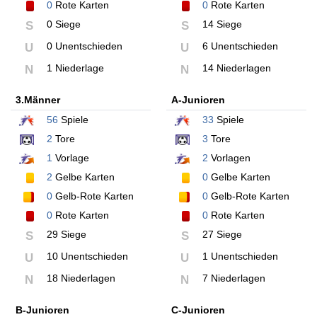
0
Rote Karten
0
Rote Karten
0 Siege
14 Siege
S
S
0 Unentschieden
6 Unentschieden
U
U
1 Niederlage
14 Niederlagen
N
N
3.Männer
A-Junioren
56
Spiele
33
Spiele
2
Tore
3
Tore
1
Vorlage
2
Vorlagen
2
Gelbe Karten
0
Gelbe Karten
0
Gelb-Rote Karten
0
Gelb-Rote Karten
0
Rote Karten
0
Rote Karten
29 Siege
27 Siege
S
S
10 Unentschieden
1 Unentschieden
U
U
18 Niederlagen
7 Niederlagen
N
N
B-Junioren
C-Junioren