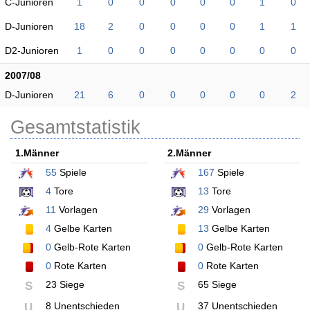
C-Junioren
1
0
0
0
0
0
1
0
D-Junioren
18
2
0
0
0
0
1
1
D2-Junioren
1
0
0
0
0
0
0
0
2007/08
D-Junioren
21
6
0
0
0
0
0
2
Gesamtstatistik
1.Männer
2.Männer
55
Spiele
167
Spiele
4
Tore
13
Tore
11
Vorlagen
29
Vorlagen
4
Gelbe Karten
13
Gelbe Karten
0
Gelb-Rote Karten
0
Gelb-Rote Karten
0
Rote Karten
0
Rote Karten
23 Siege
65 Siege
S
S
8 Unentschieden
37 Unentschieden
U
U