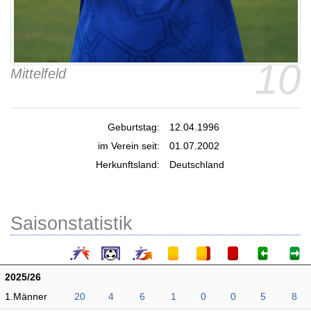
10
Mittelfeld
Geburtstag:
12.04.1996
im Verein seit:
01.07.2002
Herkunftsland:
Deutschland
Saisonstatistik
2025/26
1.Männer
20
4
6
1
0
0
5
8