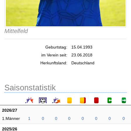
Mittelfeld
Geburtstag:
15.04.1993
im Verein seit:
23.06.2018
Herkunftsland:
Deutschland
Saisonstatistik
2026/27
1.Männer
1
0
0
0
0
0
0
0
2025/26