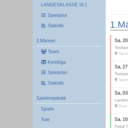
LANDESKLASSE St.1
Spielplan
1.M
Statistik
Sa, 20
2.Männer
Testspi
Team
Sportpl
Kreisliga
Sa, 27
Spielplan
Testspi
Sport
Statistik
Sa, 03
Spielerstatistik
Landes
Rote 
Spiele
Sa, 10
Tore
Pokal T