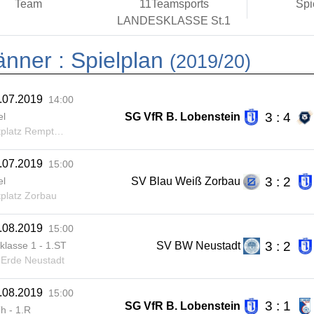
Team
11Teamsports
Spi
LANDESKLASSE St.1
änner :
Spielplan
(2019/20)
.07.2019
14:00
3 : 4
SG VfR B. Lobenstein
el
atz Remptendorf
.07.2019
15:00
3 : 2
SV Blau Weiß Zorbau
el
platz Zorbau
.08.2019
15:00
3 : 2
SV BW Neustadt
klasse 1 - 1.ST
Erde Neustadt
.08.2019
15:00
3 : 1
SG VfR B. Lobenstein
h - 1.R