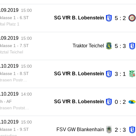
.09.2019
15:00
5 : 2
SG VfR B. Lobenstein
klasse 1 - 6.ST
tal Platz 1
.09.2019
15:00
5 : 3
Traktor Teichel
klasse 1 - 7.ST
tztal Teichel
.10.2019
15:00
3 : 1
SG VfR B. Lobenstein
klasse 1 - 8.ST
asen Postraße
.10.2019
14:00
0 : 2
SG VfR B. Lobenstein
h - AF
asen Poststraße
.10.2019
15:00
2 : 3
FSV GW Blankenhain
klasse 1 - 9.ST
nstadion