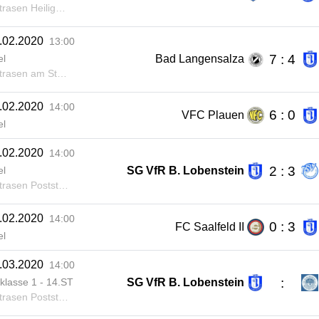
sen Heiligenstadt
.02.2020
13:00
7 : 4
Bad Langensalza
el
sen am Stadion LSZ
.02.2020
14:00
6 : 0
VFC Plauen
el
.02.2020
14:00
2 : 3
SG VfR B. Lobenstein
el
asen Poststraße
.02.2020
14:00
0 : 3
FC Saalfeld II
el
.03.2020
14:00
:
SG VfR B. Lobenstein
klasse 1 - 14.ST
asen Poststraße