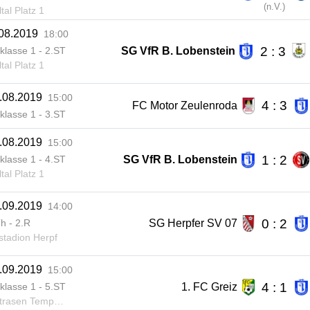
(
n.V.
)
tal Platz 1
.08.2019
18:00
2 : 3
SG VfR B. Lobenstein
klasse 1 - 2.ST
tal Platz 1
.08.2019
15:00
4 : 3
FC Motor Zeulenroda
klasse 1 - 3.ST
.08.2019
15:00
1 : 2
SG VfR B. Lobenstein
klasse 1 - 4.ST
tal Platz 1
.09.2019
14:00
0 : 2
SG Herpfer SV 07
h - 2.R
tadion Herpf
.09.2019
15:00
4 : 1
1. FC Greiz
klasse 1 - 5.ST
en Tempelwald Greiz