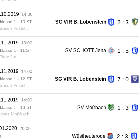
.10.2019
14:00
2 : 3
SG VfR B. Lobenstein
klasse 1 - 10.ST
asen Poststraße
.11.2019
13:00
1 : 5
SV SCHOTT Jena
klasse 1 - 11.ST
latz 2 a
.11.2019
14:00
7 : 0
SG VfR B. Lobenstein
klasse 1 - 12.ST
asen Poststraße
.11.2019
14:00
1 : 3
SV Moßbach
klasse 1 - 13.ST
platz Moßbach
.01.2020
20:00
2 : 3
Wüstheuterode
el