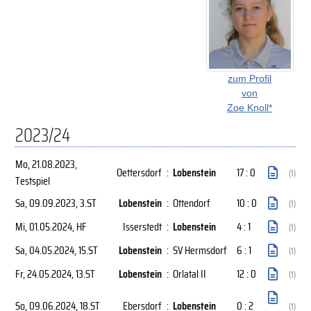
zum Profil
von
Zoe Knoll*
2023/24
Mo, 21.08.2023
,
Oettersdorf
:
Lobenstein
17 : 0
(1)
Testspiel
Sa, 09.09.2023
, 3.ST
Lobenstein
:
Ottendorf
10 : 0
(1)
Mi, 01.05.2024
, HF
Isserstedt
:
Lobenstein
4 : 1
(1)
Sa, 04.05.2024
, 15.ST
Lobenstein
:
SV Hermsdorf
6 : 1
(1)
Fr, 24.05.2024
, 13.ST
Lobenstein
:
Orlatal II
12 : 0
(1)
So, 09.06.2024
, 18.ST
Ebersdorf
:
Lobenstein
0 : 2
(1)