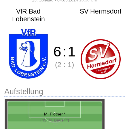
15. Spieltag - 04.05.2024
10:30 Uhr
VfR Bad
SV Hermsdorf
Lobenstein
6
:
1
(2
:
1)
Aufstellung
M. Plötner *
(45' M. Bauer *)