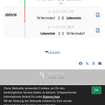
(
U
)
Sa, 19.09.2009
, 7.ST
2009/10
2 : 0
SV Hermsdorf
Lobenstein
Mi, 12.05.2010
, 18.ST
3 : 3
Lobenstein
SV Hermsdorf
Zurück
soccero.de
© 2006 - 2026
Besucherstatistik
Kontakt
Impressum
Datenschutz
Diese Webseite verwendet Cookies, um Dir den
OK
bestmöglichen Service bieten zu können. Entsprechende
Informationen findest Du unter
Datenschutz
.
Mit der Nutzung der Webseite erklärst Du Dich mit der
Team
Kreisliga
Spielplan
Statistik