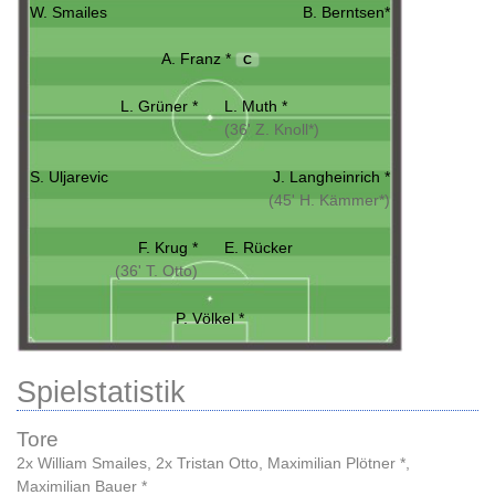
W. Smailes
B. Berntsen*
A. Franz *
C
L. Grüner *
L. Muth *
(36' Z. Knoll*)
S. Uljarevic
J. Langheinrich *
(45' H. Kämmer*)
F. Krug *
E. Rücker
(36' T. Otto)
P. Völkel *
Spielstatistik
Tore
2x William Smailes
,
2x Tristan Otto
,
Maximilian Plötner *
,
Maximilian Bauer *