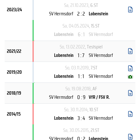
Sa, 21.10.2023
, 6.ST
2023/24
2 : 2
SV Hermsdorf
Lobenstein
Sa, 04.05.2024
, 15.ST
6 : 1
Lobenstein
SV Hermsdorf
So, 13.02.2022
, Testspiel
2021/22
1 : 7
Lobenstein
SV Hermsdorf
So, 03.11.2019
, 7.ST
2019/20
1 : 1
Lobenstein
SV Hermsdorf
(
)
So, 19.08.2018
, AF
2018/19
0 : 9
SV Hermsdorf
VfR / FSV R.
So, 30.11.2014
, 10.ST
2014/15
3 : 4
Lobenstein
SV Hermsdorf
Sa, 30.05.2015
, 21.ST
0 : 2
SV Hermsdorf
Lobenstein