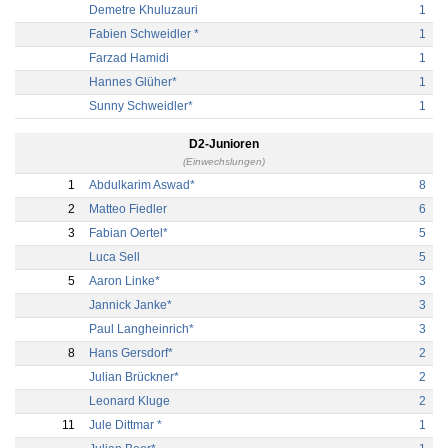
Demetre Khuluzauri
1
Fabien Schweidler *
1
Farzad Hamidi
1
Hannes Glüher*
1
Sunny Schweidler*
1
D2-Junioren
(Einwechslungen)
1
Abdulkarim Aswad*
8
2
Matteo Fiedler
6
3
Fabian Oertel*
5
Luca Sell
5
5
Aaron Linke*
3
Jannick Janke*
3
Paul Langheinrich*
3
8
Hans Gersdorf*
2
Julian Brückner*
2
Leonard Kluge
2
11
Jule Dittmar *
1