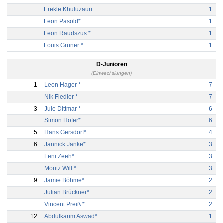
Erekle Khuluzauri
1
Leon Pasold*
1
Leon Raudszus *
1
Louis Grüner *
1
D-Junioren
(Einwechslungen)
1
Leon Hager *
7
Nik Fiedler *
7
3
Jule Dittmar *
6
Simon Höfer*
6
5
Hans Gersdorf*
4
6
Jannick Janke*
3
Leni Zeeh*
3
Moritz Will *
3
9
Jamie Böhme*
2
Julian Brückner*
2
Vincent Preiß *
2
12
Abdulkarim Aswad*
1