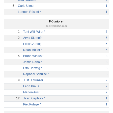
5
Carlo Ulmer
1
Lennon Rössel *
1
F-Junioren
(Einwechslungen)
1
Toni Willi Wildt *
7
2
Arvid Stumpf *
5
Felix Grundig
5
Noah Müller *
5
5
Bruno Wirkus *
3
Jamie Rabold
3
Otto Hertwig *
3
Raphael Schulze *
3
9
Justus Munzer
2
Leon Kraus
2
Marlon Aust
2
12
Jasin Gaplaev *
1
Piet Putzger*
1