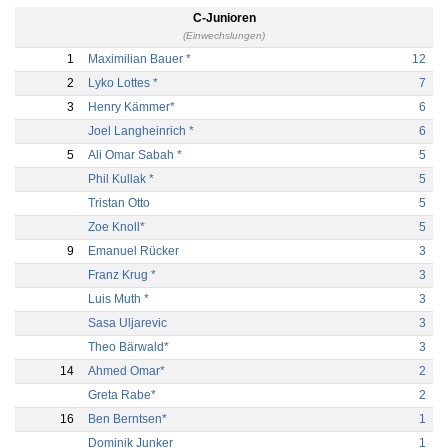
C-Junioren
(Einwechslungen)
1
Maximilian Bauer *
12
2
Lyko Lottes *
7
3
Henry Kämmer*
6
Joel Langheinrich *
6
5
Ali Omar Sabah *
5
Phil Kullak *
5
Tristan Otto
5
Zoe Knoll*
5
9
Emanuel Rücker
3
Franz Krug *
3
Luis Muth *
3
Sasa Uljarevic
3
Theo Bärwald*
3
14
Ahmed Omar*
2
Greta Rabe*
2
16
Ben Berntsen*
1
Dominik Junker
1