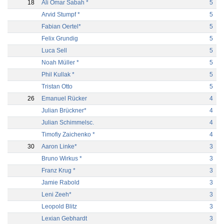
18
Ali Omar Sabah *
5
Arvid Stumpf *
5
Fabian Oertel*
5
Felix Grundig
5
Luca Sell
5
Noah Müller *
5
Phil Kullak *
5
Tristan Otto
5
26
Emanuel Rücker
4
Julian Brückner*
4
Julian Schimmelsc.
4
Timofiy Zaichenko *
4
30
Aaron Linke*
3
Bruno Wirkus *
3
Franz Krug *
3
Jamie Rabold
3
Leni Zeeh*
3
Leopold Blitz
3
Lexian Gebhardt
3