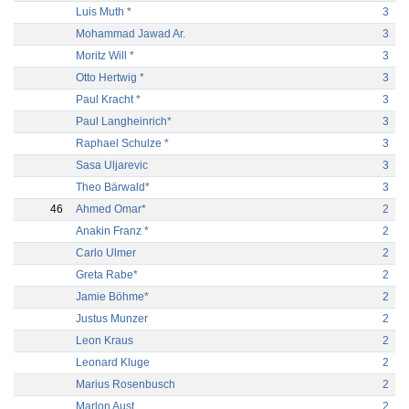
Luis Muth *
3
Mohammad Jawad Ar.
3
Moritz Will *
3
Otto Hertwig *
3
Paul Kracht *
3
Paul Langheinrich*
3
Raphael Schulze *
3
Sasa Uljarevic
3
Theo Bärwald*
3
46
Ahmed Omar*
2
Anakin Franz *
2
Carlo Ulmer
2
Greta Rabe*
2
Jamie Böhme*
2
Justus Munzer
2
Leon Kraus
2
Leonard Kluge
2
Marius Rosenbusch
2
Marlon Aust
2