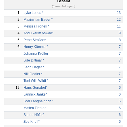
Gesamt
(Einwechslungen)
1
Lyko Lottes *
13
2
Maximilian Bauer *
12
3
Melissa Fronek *
11
4
Abdulkarim Aswad*
9
5
Pepe Straßner
8
6
Henry Kämmer*
7
Johanna Kröller
7
Jule Dittmar *
7
Leon Hager *
7
Nik Fiedler *
7
Toni Willi Wildt *
7
12
Hans Gersdorf*
6
Jannick Janke*
6
Joel Langheinrich *
6
Matteo Fiedler
6
Simon Höfer*
6
Zoe Knoll*
6