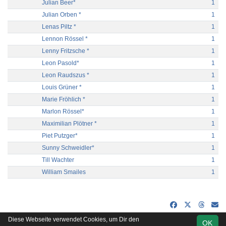
Julian Beer*
1
Julian Orben *
1
Lenas Piltz *
1
Lennon Rössel *
1
Lenny Fritzsche *
1
Leon Pasold*
1
Leon Raudszus *
1
Louis Grüner *
1
Marie Fröhlich *
1
Marlon Rössel*
1
Maximilian Plötner *
1
Piet Putzger*
1
Sunny Schweidler*
1
Till Wachter
1
William Smailes
1
Diese Webseite verwendet Cookies, um Dir den
OK
soccero.de