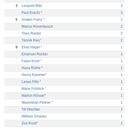
3
Leopold Blitz
3
Paul Kracht *
3
5
Anakin Franz *
2
Marius Rosenbusch
2
Theo Riedel
2
Yannik Rau*
2
9
Elias Hager *
1
Emanuel Rücker
1
Fabio Knoll *
1
Hana Rühle *
1
Henry Kämmer*
1
Lenas Piltz *
1
Marie Fröhlich *
1
Marlon Rössel*
1
Maximilian Plötner *
1
Till Wachter
1
William Smailes
1
Zoe Knoll*
1