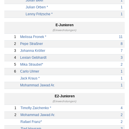
Julian Beer*
1
Julian Orben *
1
Lenny Fritzsche *
1
E-Junioren
(Einwechslungen)
1
Melissa Fronek *
11
2
Pepe Straßner
8
3
Johanna Kröller
7
4
Lexian Gebhardt
3
5
Mika Straubel*
2
6
Carlo Ulmer
1
Jack Kraus *
1
Mohammad Jawad Ar.
1
E2-Junioren
(Einwechslungen)
1
Timofiy Zaichenko *
4
2
Mohammad Jawad Ar.
2
Rafael Franz*
2
Ziad Haysam
2