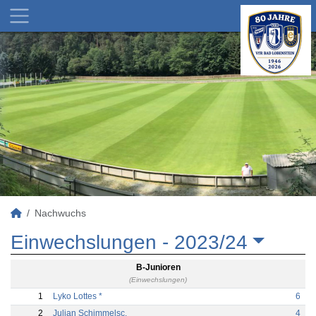
Nachwuchs
Einwechslungen -
2023/24
B-Junioren
(Einwechslungen)
1
Lyko Lottes *
6
2
Julian Schimmelsc.
4