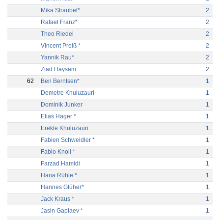
Mika Straubel*
2
Rafael Franz*
2
Theo Riedel
2
Vincent Preiß *
2
Yannik Rau*
2
Ziad Haysam
2
62
Ben Berntsen*
1
Demetre Khuluzauri
1
Dominik Junker
1
Elias Hager *
1
Erekle Khuluzauri
1
Fabien Schweidler *
1
Fabio Knoll *
1
Farzad Hamidi
1
Hana Rühle *
1
Hannes Glüher*
1
Jack Kraus *
1
Jasin Gaplaev *
1