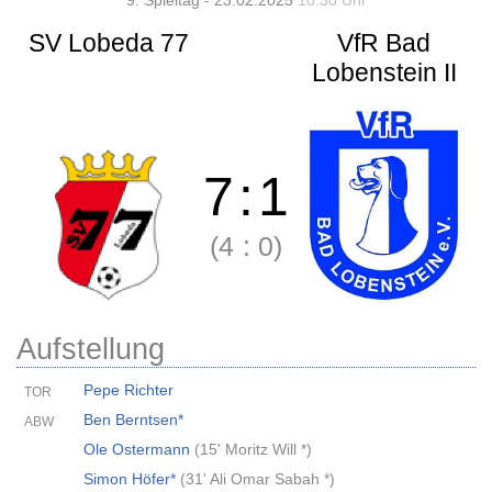
9. Spieltag - 23.02.2025
10:30 Uhr
SV Lobeda 77
VfR Bad
Lobenstein II
7
:
1
(4
:
0)
Aufstellung
Pepe Richter
TOR
Ben Berntsen*
ABW
Ole Ostermann
(
15' Moritz Will *
)
Simon Höfer*
(
31' Ali Omar Sabah *
)