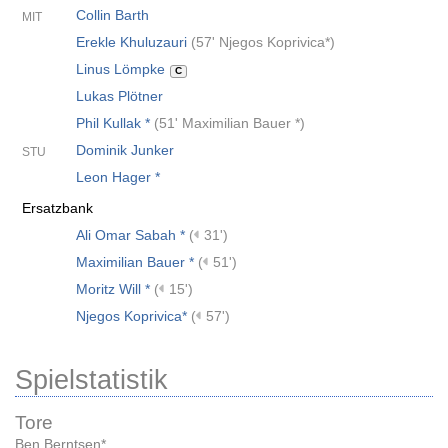
Collin Barth
MIT
Erekle Khuluzauri
(
57' Njegos Koprivica*
)
Linus Lömpke
C
Lukas Plötner
Phil Kullak *
(
51' Maximilian Bauer *
)
Dominik Junker
STU
Leon Hager *
Ersatzbank
Ali Omar Sabah *
(
31')
Maximilian Bauer *
(
51')
Moritz Will *
(
15')
Njegos Koprivica*
(
57')
Spielstatistik
Tore
Ben Berntsen*