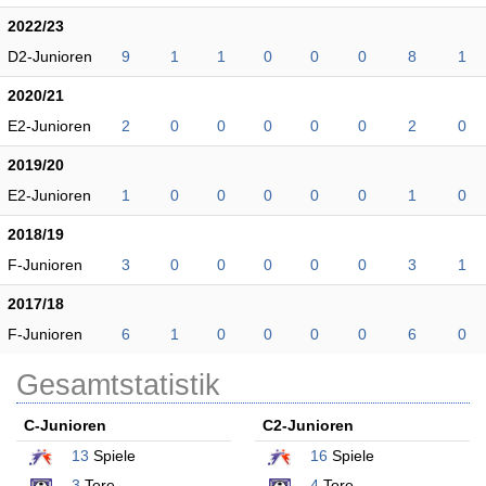
2022/23
D2-Junioren
9
1
1
0
0
0
8
1
2020/21
E2-Junioren
2
0
0
0
0
0
2
0
2019/20
E2-Junioren
1
0
0
0
0
0
1
0
2018/19
F-Junioren
3
0
0
0
0
0
3
1
2017/18
F-Junioren
6
1
0
0
0
0
6
0
Gesamtstatistik
C-Junioren
C2-Junioren
13
Spiele
16
Spiele
3
Tore
4
Tore