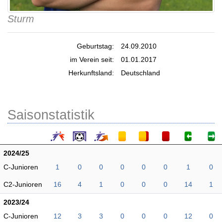
Sturm
Geburtstag:
24.09.2010
im Verein seit:
01.01.2017
Herkunftsland:
Deutschland
Saisonstatistik
2024/25
C-Junioren
1
0
0
0
0
0
1
0
C2-Junioren
16
4
1
0
0
0
14
1
2023/24
C-Junioren
12
3
3
0
0
0
12
0