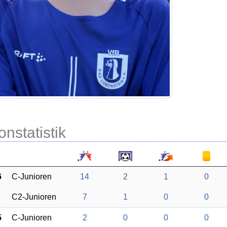
onstatistik
6
C-Junioren
14
2
1
0
C2-Junioren
7
1
0
0
5
C-Junioren
2
0
0
0