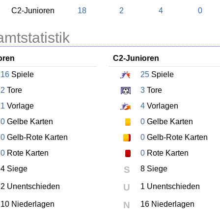
C2-Junioren
18
2
4
0
mtstatistik
oren
C2-Junioren
16
Spiele
25
Spiele
2
Tore
3
Tore
1
Vorlage
4
Vorlagen
0
Gelbe Karten
0
Gelbe Karten
0
Gelb-Rote Karten
0
Gelb-Rote Karten
0
Rote Karten
0
Rote Karten
4 Siege
S
8 Siege
2 Unentschieden
U
1 Unentschieden
10 Niederlagen
N
16 Niederlagen