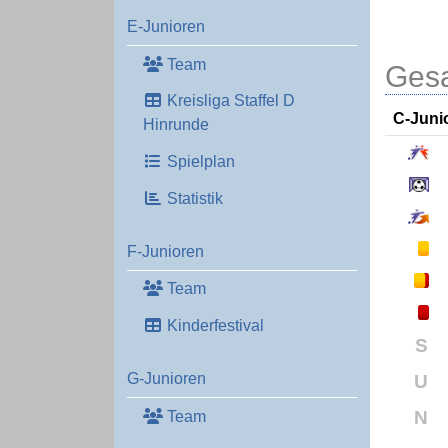
E-Junioren
Team
Gesa
Kreisliga Staffel D
C-Juni
Hinrunde
Spielplan
Statistik
F-Junioren
Team
Kinderfestival
S
G-Junioren
U
N
Team