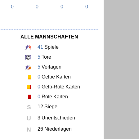
0
0
0
0
ALLE MANNSCHAFTEN
41
Spiele
5
Tore
5
Vorlagen
0
Gelbe Karten
0
Gelb-Rote Karten
0
Rote Karten
S
12 Siege
U
3 Unentschieden
N
26 Niederlagen