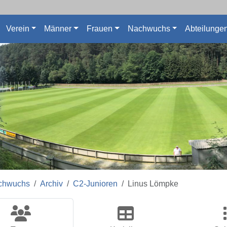
Verein
Männer
Frauen
Nachwuchs
Abteilunge
chwuchs
Archiv
C2-Junioren
Linus Lömpke