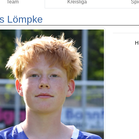
Team
Kreisliga
Spi
us Lömpke
H