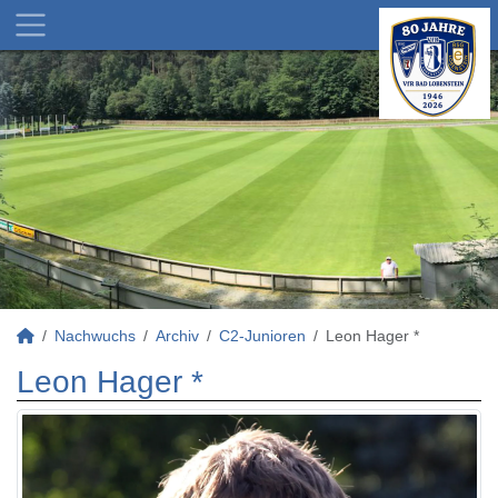
Nachwuchs
Archiv
C2-Junioren
Leon Hager *
Leon Hager *