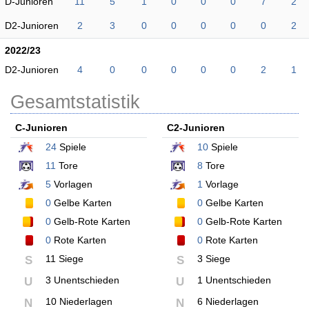
D-Junioren
11
5
1
0
0
0
7
2
D2-Junioren
2
3
0
0
0
0
0
2
2022/23
D2-Junioren
4
0
0
0
0
0
2
1
Gesamtstatistik
C-Junioren
C2-Junioren
24
Spiele
10
Spiele
11
Tore
8
Tore
5
Vorlagen
1
Vorlage
0
Gelbe Karten
0
Gelbe Karten
0
Gelb-Rote Karten
0
Gelb-Rote Karten
0
Rote Karten
0
Rote Karten
11 Siege
3 Siege
S
S
3 Unentschieden
1 Unentschieden
U
U
10 Niederlagen
6 Niederlagen
N
N