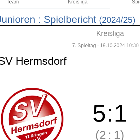
Team
Kreisliga
Spi
unioren :
Spielbericht
(2024/25)
Kreisliga
7. Spieltag - 19.10.2024
10:30
SV Hermsdorf
5
:
1
(2
:
1)