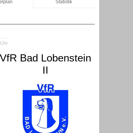
elplan
Statistik
 Uhr
VfR Bad Lobenstein
II