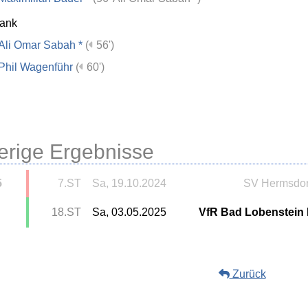
bank
Ali Omar Sabah *
(
56')
Phil Wagenführ
(
60')
erige Ergebnisse
5
7.ST
Sa, 19.10.2024
SV Hermsdor
18.ST
Sa, 03.05.2025
VfR Bad Lobenstein I
Zurück