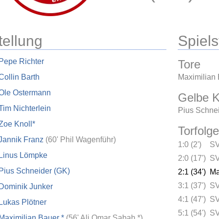
tellung
Spielst
Pepe Richter
Tore
Collin Barth
Maximilian 
Ole Ostermann
Gelbe K
Tim Nichterlein
Pius Schne
Zoe Knoll*
Torfolge
Jannik Franz
(
60' Phil Wagenführ
)
1:0 (2')
SV
Linus Lömpke
2:0 (17')
SV
Pius Schneider (GK)
2:1 (34')
Ma
3:1 (37')
SV
Dominik Junker
4:1 (47')
SV
Lukas Plötner
5:1 (54')
SV
Maximilian Bauer *
(
56' Ali Omar Sabah *
)