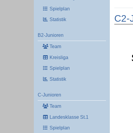
Spielplan
C2-J
Statistik
B2-Junioren
Team
Kreisliga
Spielplan
Statistik
C-Junioren
Team
Landesklasse St.1
Spielplan