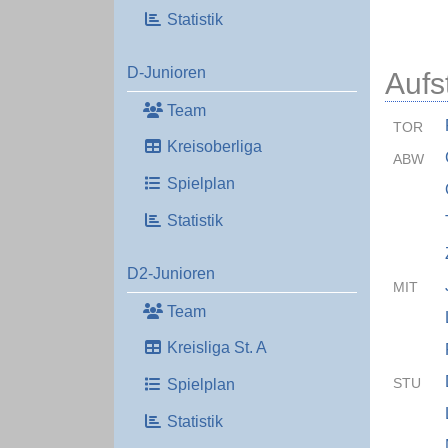
Statistik
D-Junioren
Aufs
Team
TOR
Kreisoberliga
ABW
Spielplan
Statistik
D2-Junioren
MIT
Team
Kreisliga St. A
STU
Spielplan
Statistik