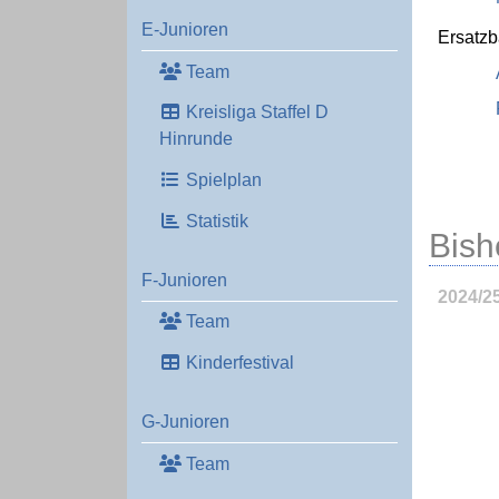
E-Junioren
Ersatz
Team
Kreisliga Staffel D
Hinrunde
Spielplan
Statistik
Bish
F-Junioren
2024/2
Team
Kinderfestival
G-Junioren
Team