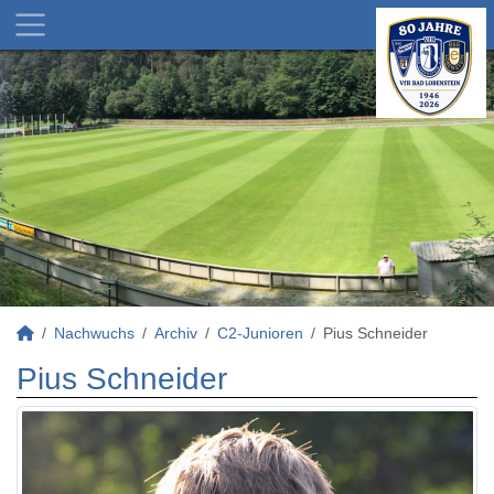
Nachwuchs
Archiv
C2-Junioren
Pius Schneider
Pius Schneider