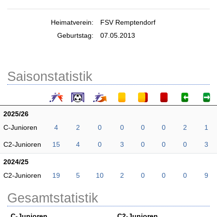
Heimatverein:
FSV Remptendorf
Geburtstag:
07.05.2013
Saisonstatistik
2025/26
C-Junioren
4
2
0
0
0
0
2
1
C2-Junioren
15
4
0
3
0
0
0
3
2024/25
C2-Junioren
19
5
10
2
0
0
0
9
Gesamtstatistik
C-Junioren
C2-Junioren