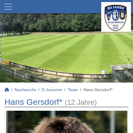
Nachwuchs
D-Junioren
Team
Hans Gersdorf*
Hans Gersdorf*
(12 Jahre)