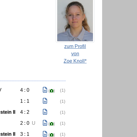
zum Profil
von
Zoe Knoll*
V
4 : 0
(1)
(
)
1 : 1
(1)
tein II
4 : 2
(1)
2 : 0
U
(1)
(
)
tein II
3 : 1
(1)
(
)