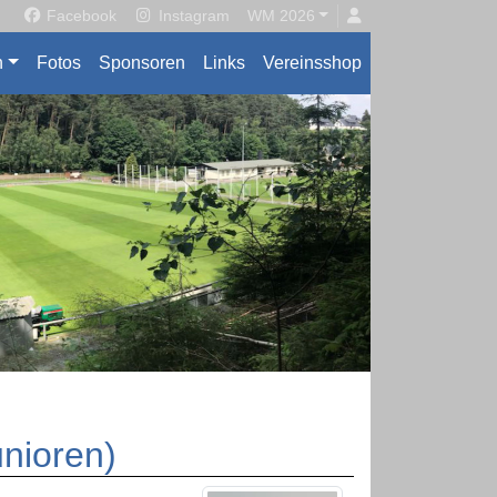
Facebook
Instagram
WM 2026
n
Fotos
Sponsoren
Links
Vereinsshop
nioren)