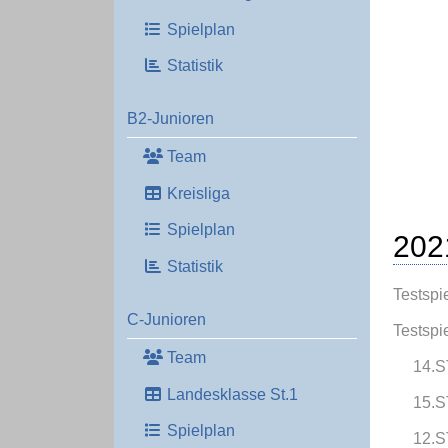
Spielplan
Statistik
B2-Junioren
Team
Kreisliga
Spielplan
202
Statistik
Testspi
C-Junioren
Testspi
Team
14.S
Landesklasse St.1
15.S
Spielplan
12.S