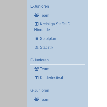
E-Junioren
Team
Kreisliga Staffel D
Hinrunde
Spielplan
Statistik
F-Junioren
Team
Kinderfestival
G-Junioren
Team