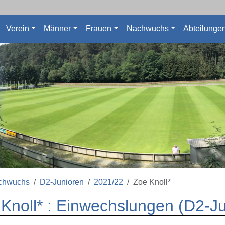
Verein
Männer
Frauen
Nachwuchs
Abteilunge
chwuchs
D2-Junioren
2021/22
Zoe Knoll*
Knoll* : Einwechslungen (D2-Ju