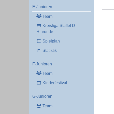
E-Junioren
Team
Kreisliga Staffel D
Hinrunde
Spielplan
Statistik
F-Junioren
Team
Kinderfestival
G-Junioren
Team