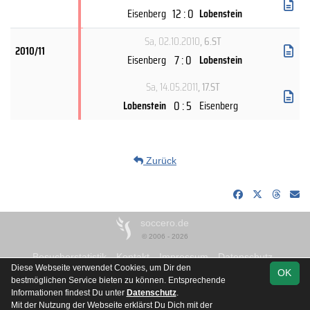
12 : 0
Eisenberg
Lobenstein
Sa, 02.10.2010
, 6.ST
2010/11
7 : 0
Eisenberg
Lobenstein
Sa, 14.05.2011
, 17.ST
0 : 5
Lobenstein
Eisenberg
Zurück
soccero.de
© 2006 - 2026
Besucherstatistik
Kontakt
Impressum
Datenschutz
Diese Webseite verwendet Cookies, um Dir den
OK
bestmöglichen Service bieten zu können. Entsprechende
Informationen findest Du unter
Datenschutz
.
Mit der Nutzung der Webseite erklärst Du Dich mit der