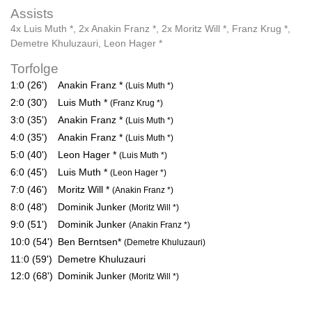
Assists
4x Luis Muth *
,
2x Anakin Franz *
,
2x Moritz Will *
,
Franz Krug *
,
Demetre Khuluzauri
,
Leon Hager *
Torfolge
1:0 (26')
Anakin Franz *
(Luis Muth *)
2:0 (30')
Luis Muth *
(Franz Krug *)
3:0 (35')
Anakin Franz *
(Luis Muth *)
4:0 (35')
Anakin Franz *
(Luis Muth *)
5:0 (40')
Leon Hager *
(Luis Muth *)
6:0 (45')
Luis Muth *
(Leon Hager *)
7:0 (46')
Moritz Will *
(Anakin Franz *)
8:0 (48')
Dominik Junker
(Moritz Will *)
9:0 (51')
Dominik Junker
(Anakin Franz *)
10:0 (54')
Ben Berntsen*
(Demetre Khuluzauri)
11:0 (59')
Demetre Khuluzauri
12:0 (68')
Dominik Junker
(Moritz Will *)