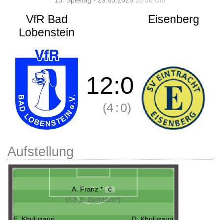
13. Spieltag - 29.03.2025
10:30 Uhr
VfR Bad
Eisenberg
Lobenstein
12
:
0
(4
:
0)
Aufstellung
A. Franz *
C
(53' B. Berntsen*)
E. Khuluzauri
D. Khuluzauri