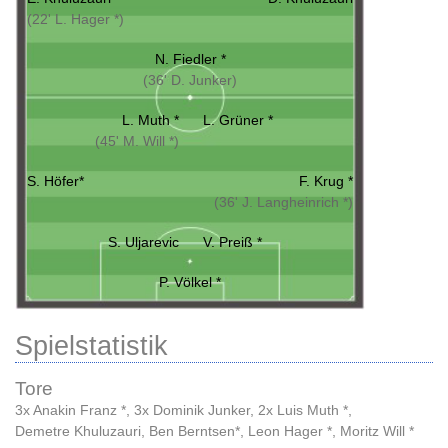
(22' L. Hager *)
N. Fiedler *
(36' D. Junker)
L. Muth *
L. Grüner *
(45' M. Will *)
S. Höfer*
F. Krug *
(36' J. Langheinrich *)
S. Uljarevic
V. Preiß *
P. Völkel *
Spielstatistik
Tore
3x Anakin Franz *
,
3x Dominik Junker
,
2x Luis Muth *
,
Demetre Khuluzauri
,
Ben Berntsen*
,
Leon Hager *
,
Moritz Will *