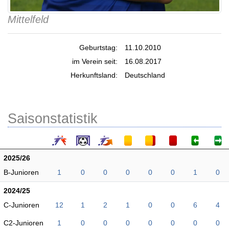
Mittelfeld
Geburtstag:
11.10.2010
im Verein seit:
16.08.2017
Herkunftsland:
Deutschland
Saisonstatistik
2025/26
B-Junioren
1
0
0
0
0
0
1
0
2024/25
C-Junioren
12
1
2
1
0
0
6
4
C2-Junioren
1
0
0
0
0
0
0
0