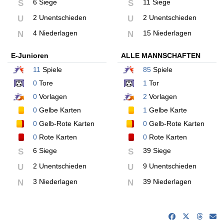
6 Siege
11 Siege
S
S
2 Unentschieden
2 Unentschieden
U
U
4 Niederlagen
15 Niederlagen
N
N
E-Junioren
ALLE MANNSCHAFTEN
11
Spiele
85
Spiele
0
Tore
1
Tor
0
Vorlagen
2
Vorlagen
0
Gelbe Karten
1
Gelbe Karte
0
Gelb-Rote Karten
0
Gelb-Rote Karten
0
Rote Karten
0
Rote Karten
6 Siege
39 Siege
S
S
2 Unentschieden
9 Unentschieden
U
U
3 Niederlagen
39 Niederlagen
N
N