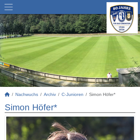
Nachwuchs
Archiv
C-Junioren
Simon Höfer*
Simon Höfer*