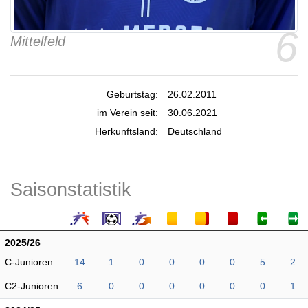
6
Mittelfeld
Geburtstag:
26.02.2011
im Verein seit:
30.06.2021
Herkunftsland:
Deutschland
Saisonstatistik
2025/26
C-Junioren
14
1
0
0
0
0
5
2
C2-Junioren
6
0
0
0
0
0
0
1