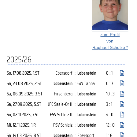
zum Profil
von
Raphael Schulze *
2025/26
So, 17.08.2025
, 1.ST
Ebersdorf
:
Lobenstein
8 : 1
Sa, 23.08.2025
, 2.ST
Lobenstein
:
GW Tanna
0 : 7
Sa, 06.09.2025
, 3.ST
Hirschberg
:
Lobenstein
10 : 3
Sa, 27.09.2025
, 5.ST
JFC Saale-Or II
:
Lobenstein
3 : 1
So, 02.11.2025
, 7.ST
FSV Schleiz II
:
Lobenstein
4 : 0
Mi, 12.11.2025
, 1.R
FSV Schleiz
:
Lobenstein
12 : 0
Sa, 14.03.2026
, 8.ST
Lobenstein
:
Ebersdorf
1 : 6