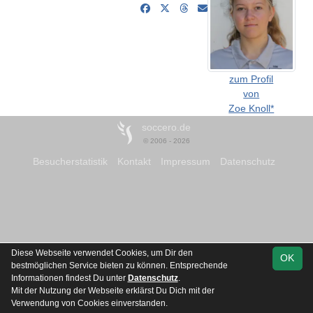
zum Profil
von
Zoe Knoll*
soccero.de
© 2006 - 2026
Besucherstatistik
Kontakt
Impressum
Datenschutz
Diese Webseite verwendet Cookies, um Dir den
OK
bestmöglichen Service bieten zu können. Entsprechende
Informationen findest Du unter
Datenschutz
.
Mit der Nutzung der Webseite erklärst Du Dich mit der
Verwendung von Cookies einverstanden.