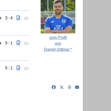
n
3 : 4
(1)
zum Profil
n
5 : 1
(1)
von
Daniel Dittmar *
5 : 1
(1)