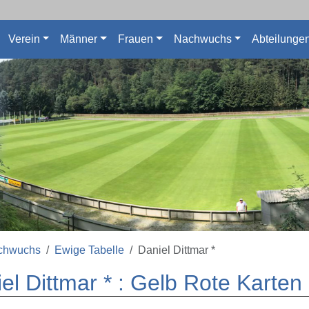
Verein
Männer
Frauen
Nachwuchs
Abteilunge
chwuchs
Ewige Tabelle
Daniel Dittmar *
el Dittmar * : Gelb Rote Karten