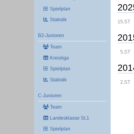
202
Spielplan
Statistik
15.ST
201
B2-Junioren
Team
5.ST
Kreisliga
201
Spielplan
Statistik
2.ST
C-Junioren
Team
Landesklasse St.1
Spielplan