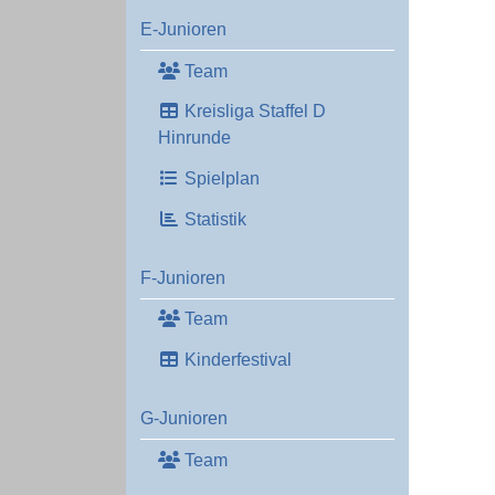
E-Junioren
Team
Kreisliga Staffel D
Hinrunde
Spielplan
Statistik
F-Junioren
Team
Kinderfestival
G-Junioren
Team