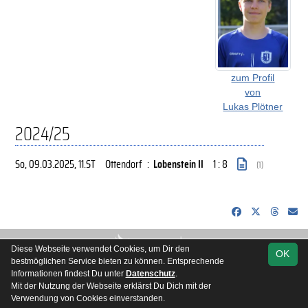
zum Profil
von
Lukas Plötner
2024/25
So, 09.03.2025
, 11.ST
Ottendorf
:
Lobenstein II
1 : 8
(1)
soccero.de
Diese Webseite verwendet Cookies, um Dir den
OK
© 2006 - 2026
bestmöglichen Service bieten zu können. Entsprechende
Besucherstatistik
Kontakt
Impressum
Datenschutz
Informationen findest Du unter
Datenschutz
.
Mit der Nutzung der Webseite erklärst Du Dich mit der
Verwendung von Cookies einverstanden.