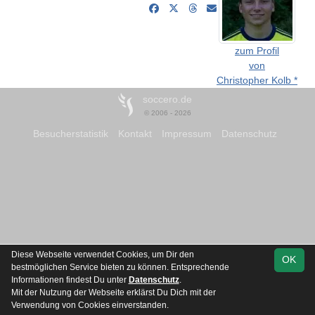
zum Profil
von
Christopher Kolb *
soccero.de
© 2006 - 2026
Besucherstatistik
Kontakt
Impressum
Datenschutz
Diese Webseite verwendet Cookies, um Dir den
OK
bestmöglichen Service bieten zu können. Entsprechende
Informationen findest Du unter
Datenschutz
.
Mit der Nutzung der Webseite erklärst Du Dich mit der
Verwendung von Cookies einverstanden.