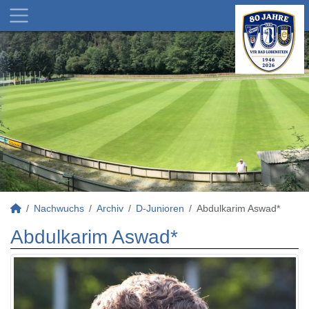
Nachwuchs
Archiv
D-Junioren
Abdulkarim Aswad*
Abdulkarim Aswad*