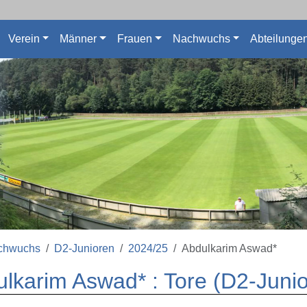
Verein
Männer
Frauen
Nachwuchs
Abteilunge
chwuchs
D2-Junioren
2024/25
Abdulkarim Aswad*
lkarim Aswad* : Tore (D2-Juni