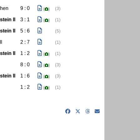
chen
9 : 0
(3)
(
)
tein II
3 : 1
(1)
(
)
tein II
5 : 6
(5)
I
2 : 7
(1)
tein II
1 : 2
(1)
(
)
8 : 0
(3)
(
)
tein II
1 : 6
(3)
(
)
1 : 2
(1)
(
)