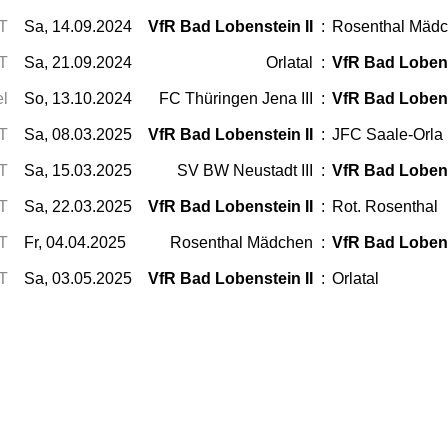
T
Sa, 14.09.2024
VfR Bad Lobenstein II
:
Rosenthal Mäd
T
Sa, 21.09.2024
Orlatal
:
VfR Bad Lobens
el
So, 13.10.2024
FC Thüringen Jena III
:
VfR Bad Lobens
T
Sa, 08.03.2025
VfR Bad Lobenstein II
:
JFC Saale-Orla I
T
Sa, 15.03.2025
SV BW Neustadt III
:
VfR Bad Lobens
T
Sa, 22.03.2025
VfR Bad Lobenstein II
:
Rot. Rosenthal
T
Fr, 04.04.2025
Rosenthal Mädchen
:
VfR Bad Lobens
T
Sa, 03.05.2025
VfR Bad Lobenstein II
:
Orlatal