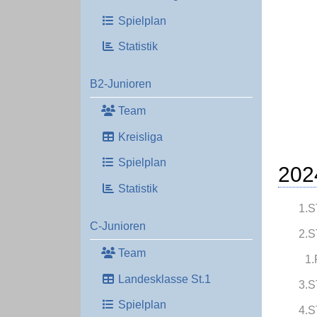
Spielplan
Statistik
B2-Junioren
Team
Kreisliga
Spielplan
202
Statistik
1.S
C-Junioren
2.S
Team
1.
Landesklasse St.1
3.S
Spielplan
4.S