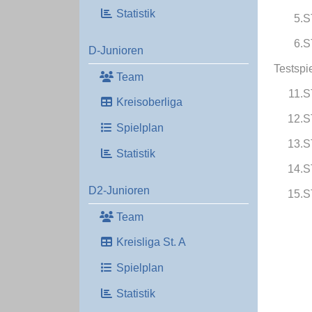
Statistik
5.S
6.S
D-Junioren
Testspi
Team
11.S
Kreisoberliga
12.S
Spielplan
13.S
Statistik
14.S
D2-Junioren
15.S
Team
Kreisliga St. A
Spielplan
Statistik