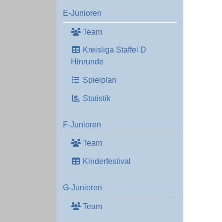
E-Junioren
Team
Kreisliga Staffel D
Hinrunde
Spielplan
Statistik
F-Junioren
Team
Kinderfestival
G-Junioren
Team