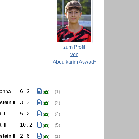
zum Profil
von
Abdulkarim Aswad*
Tanna
6 : 2
(1)
(
)
tein II
3 : 3
(2)
(
)
 II
5 : 2
(2)
(
)
III
10 : 2
(5)
(
)
tein II
2 : 6
(1)
(
)