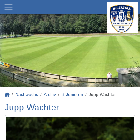
Nachwuchs
Archiv
B-Junioren
Jupp Wachter
Jupp Wachter