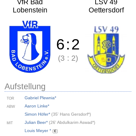
VfR Bad
LSV 49
Lobenstein
Oettersdorf
6
:
2
(3
:
2)
Aufstellung
Gabriel Plewnia*
TOR
Aaron Linke*
ABW
Simon Höfer*
(
35' Hans Gersdorf*
)
Julian Beer*
(
26' Abdulkarim Aswad*
)
MIT
Louis Meyer *
C