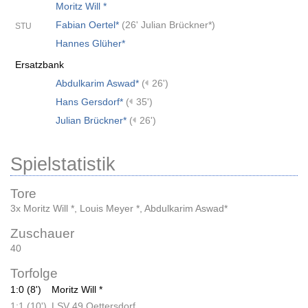
Moritz Will *
Fabian Oertel*
(
26' Julian Brückner*
)
STU
Hannes Glüher*
Ersatzbank
Abdulkarim Aswad*
(
26')
Hans Gersdorf*
(
35')
Julian Brückner*
(
26')
Spielstatistik
Tore
3x Moritz Will *
,
Louis Meyer *
,
Abdulkarim Aswad*
Zuschauer
40
Torfolge
1:0 (8')
Moritz Will *
1:1 (10')
LSV 49 Oettersdorf