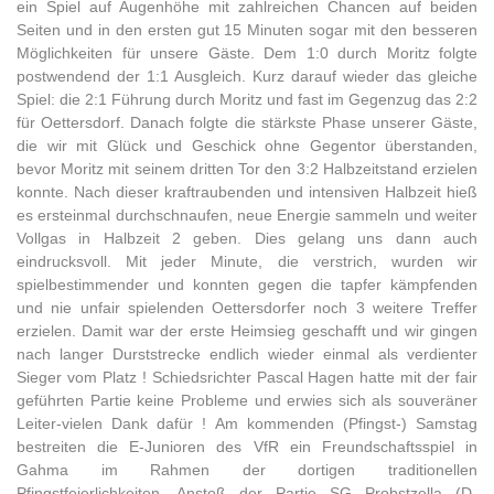
ein Spiel auf Augenhöhe mit zahlreichen Chancen auf beiden
Seiten und in den ersten gut 15 Minuten sogar mit den besseren
Möglichkeiten für unsere Gäste. Dem 1:0 durch Moritz folgte
postwendend der 1:1 Ausgleich. Kurz darauf wieder das gleiche
Spiel: die 2:1 Führung durch Moritz und fast im Gegenzug das 2:2
für Oettersdorf. Danach folgte die stärkste Phase unserer Gäste,
die wir mit Glück und Geschick ohne Gegentor überstanden,
bevor Moritz mit seinem dritten Tor den 3:2 Halbzeitstand erzielen
konnte. Nach dieser kraftraubenden und intensiven Halbzeit hieß
es ersteinmal durchschnaufen, neue Energie sammeln und weiter
Vollgas in Halbzeit 2 geben. Dies gelang uns dann auch
eindrucksvoll. Mit jeder Minute, die verstrich, wurden wir
spielbestimmender und konnten gegen die tapfer kämpfenden
und nie unfair spielenden Oettersdorfer noch 3 weitere Treffer
erzielen. Damit war der erste Heimsieg geschafft und wir gingen
nach langer Durststrecke endlich wieder einmal als verdienter
Sieger vom Platz ! Schiedsrichter Pascal Hagen hatte mit der fair
geführten Partie keine Probleme und erwies sich als souveräner
Leiter-vielen Dank dafür ! Am kommenden (Pfingst-) Samstag
bestreiten die E-Junioren des VfR ein Freundschaftsspiel in
Gahma im Rahmen der dortigen traditionellen
Pfingstfeierlichkeiten. Anstoß der Partie SG Probstzella (D-