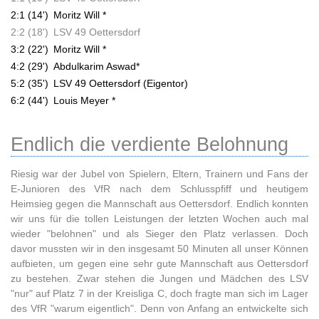
2:1 (14')
Moritz Will *
2:2 (18')
LSV 49 Oettersdorf
3:2 (22')
Moritz Will *
4:2 (29')
Abdulkarim Aswad*
5:2 (35')
LSV 49 Oettersdorf (Eigentor)
6:2 (44')
Louis Meyer *
Endlich die verdiente Belohnung
Riesig war der Jubel von Spielern, Eltern, Trainern und Fans der
E-Junioren des VfR nach dem Schlusspfiff und heutigem
Heimsieg gegen die Mannschaft aus Oettersdorf. Endlich konnten
wir uns für die tollen Leistungen der letzten Wochen auch mal
wieder "belohnen" und als Sieger den Platz verlassen. Doch
davor mussten wir in den insgesamt 50 Minuten all unser Können
aufbieten, um gegen eine sehr gute Mannschaft aus Oettersdorf
zu bestehen. Zwar stehen die Jungen und Mädchen des LSV
"nur" auf Platz 7 in der Kreisliga C, doch fragte man sich im Lager
des VfR "warum eigentlich". Denn von Anfang an entwickelte sich