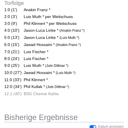
Torfolge
1:0 (1')
Anakin Franz *
2:0 (3')
Luis Muth * per Weitschuss
3:0 (9')
Phil Klinnert * per Weitschuss
4:0 (10')
Jason-Luca Linke *
(Anakin Franz *)
5:0 (13')
Jason-Luca Linke *
(Luis Muth *)
6:0 (15')
Jawad Hossaini *
(Anakin Franz *)
7:0 (21')
Luis Fischer *
8:0 (24')
Luis Fischer *
9:0 (25')
Luis Muth *
(Jule Dittmar *)
10:0 (27')
Jawad Hossaini *
(Luis Muth *)
11:0 (33')
Phil Klinnert *
12:0 (34')
Phil Kullak *
(Jule Dittmar *)
12:1 (40')
BSG Chemie Kahla
Bisherige Ergebnisse
Datum anzeigen