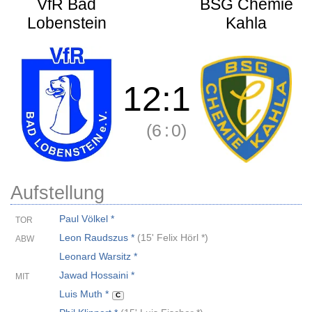
VfR Bad
BSG Chemie
Lobenstein
Kahla
12
:
1
(6
:
0)
Aufstellung
Paul Völkel *
TOR
Leon Raudszus *
(
15' Felix Hörl *
)
ABW
Leonard Warsitz *
Jawad Hossaini *
MIT
Luis Muth *
C