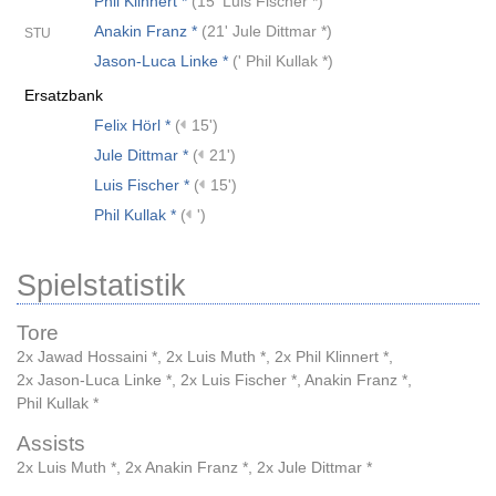
Phil Klinnert *
(
15' Luis Fischer *
)
Anakin Franz *
(
21' Jule Dittmar *
)
STU
Jason-Luca Linke *
(
' Phil Kullak *
)
Ersatzbank
Felix Hörl *
(
15')
Jule Dittmar *
(
21')
Luis Fischer *
(
15')
Phil Kullak *
(
')
Spielstatistik
Tore
2x Jawad Hossaini *
,
2x Luis Muth *
,
2x Phil Klinnert *
,
2x Jason-Luca Linke *
,
2x Luis Fischer *
,
Anakin Franz *
,
Phil Kullak *
Assists
2x Luis Muth *
,
2x Anakin Franz *
,
2x Jule Dittmar *