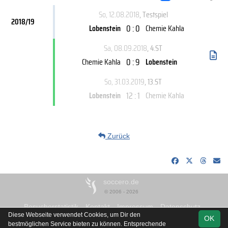
So, 12.08.2018
, Testspiel
2018/19
0 : 0
Lobenstein
Chemie Kahla
Sa, 08.09.2018
, 4.ST
0 : 9
Chemie Kahla
Lobenstein
So, 31.03.2019
, 13.ST
12 : 1
Lobenstein
Chemie Kahla
Zurück
soccero.de
© 2006 - 2026
Besucherstatistik
Kontakt
Impressum
Datenschutz
Diese Webseite verwendet Cookies, um Dir den
OK
bestmöglichen Service bieten zu können. Entsprechende