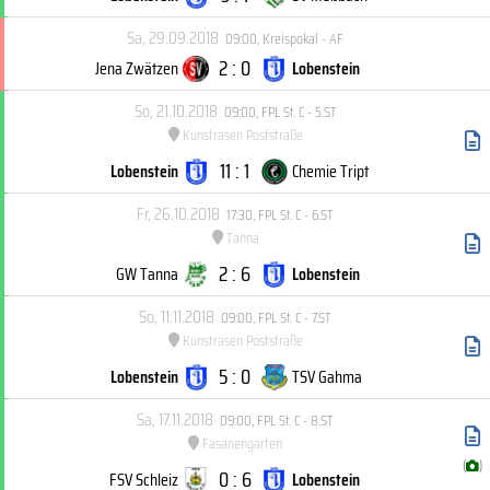
Sa, 29.09.2018
09:00
,
Kreispokal - AF
2 : 0
Jena Zwätzen
Lobenstein
So, 21.10.2018
09:00
,
FPL St. C - 5.ST
Kunstrasen Poststraße
11 : 1
Lobenstein
Chemie Tript
Fr, 26.10.2018
17:30
,
FPL St. C - 6.ST
Tanna
2 : 6
GW Tanna
Lobenstein
So, 11.11.2018
09:00
,
FPL St. C - 7.ST
Kunstrasen Poststraße
5 : 0
Lobenstein
TSV Gahma
Sa, 17.11.2018
09:00
,
FPL St. C - 8.ST
Fasanengarten
(
)
0 : 6
FSV Schleiz
Lobenstein