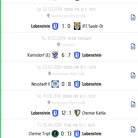
Sa, 02.03.2019
09:00
,
FPL St. C - 9.ST
KIunstrasen Poststraße
1 : 0
Lobenstein
JFC Saale-Or
So, 10.03.2019
10:00
,
Testspiel
Kamsdorf
6 : 7
Kamsdorf (E)
Lobenstein
Sa, 23.03.2019
09:00
,
FPL St. C - 12.ST
Kunstrasen Rote Erde
0 : 8
Neustadt II
Lobenstein
So, 31.03.2019
09:00
,
FPL St. C - 13.ST
Kunstrasen Poststraße
12 : 1
Lobenstein
Chemie Kahla
Fr, 05.04.2019
17:30
,
FPL St. C - 14.ST
0 : 13
Chemie Tript
Lobenstein