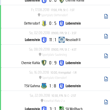
0 : 0
Lobenstein
Chemie Kahla
Fr, 17.08.2018
17:00
,
FPL St. C - 1.ST
Sportplatz Oettersdorf
0 : 5
Oettersdorf
Lobenstein
So, 02.09.2018
09:00
,
FPL St. C - 3.ST
11 : 1
Lobenstein
Neustadt II
Sa, 08.09.2018
09:00
,
FPL St. C - 4.ST
Sportplatz Saalesteg
0 : 9
Chemie Kahla
Lobenstein
So, 16.09.2018
10:00
,
Kreispokal - 1.R
Sportplatz Ebersdorf
1 : 8
TSV Gahma
Lobenstein
Sa, 22.09.2018
10:30
,
FPL St. C - 2.ST
Koseltal Platz 2 a
3 : 1
Lobenstein
SV Moßbach