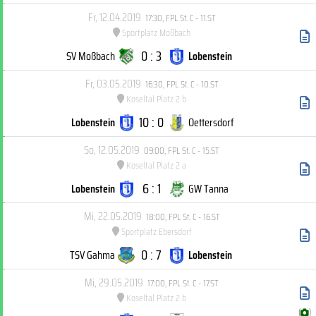
Fr, 12.04.2019
17:30
,
FPL St. C - 11.ST
Sportplatz Moßbach
0 : 3
SV Moßbach
Lobenstein
Fr, 03.05.2019
16:30
,
FPL St. C - 10.ST
Koseltal Platz 2 b
10 : 0
Lobenstein
Oettersdorf
So, 12.05.2019
09:00
,
FPL St. C - 15.ST
Koseltal Platz 2 a
6 : 1
Lobenstein
GW Tanna
Mi, 22.05.2019
18:00
,
FPL St. C - 16.ST
Sportplatz Ebersdorf
0 : 7
TSV Gahma
Lobenstein
Mi, 29.05.2019
17:00
,
FPL St. C - 17.ST
Koseltal Platz 2 b
(
)