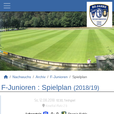
Nachwuchs
Archiv
F-Junioren
Spielplan
F-Junioren :
Spielplan
(2018/19)
So, 12.08.2018
10:30
,
Testspiel
Koseltal Platz 2 b