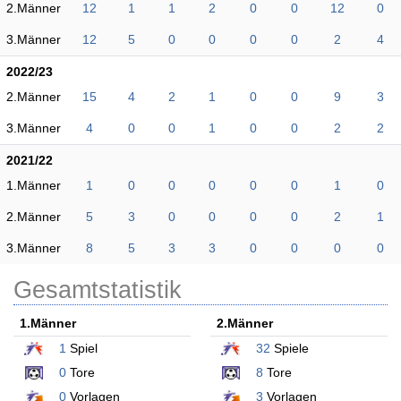
2.Männer
12
1
1
2
0
0
12
0
3.Männer
12
5
0
0
0
0
2
4
2022/23
2.Männer
15
4
2
1
0
0
9
3
3.Männer
4
0
0
1
0
0
2
2
2021/22
1.Männer
1
0
0
0
0
0
1
0
2.Männer
5
3
0
0
0
0
2
1
3.Männer
8
5
3
3
0
0
0
0
Gesamtstatistik
1.Männer
2.Männer
1
Spiel
32
Spiele
0
Tore
8
Tore
0
Vorlagen
3
Vorlagen