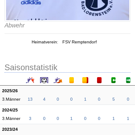
Abwehr
Heimatverein:
FSV Remptendorf
Saisonstatistik
2025/26
3.Männer
13
4
0
0
1
0
5
0
2024/25
3.Männer
3
0
0
1
0
0
1
1
2023/24