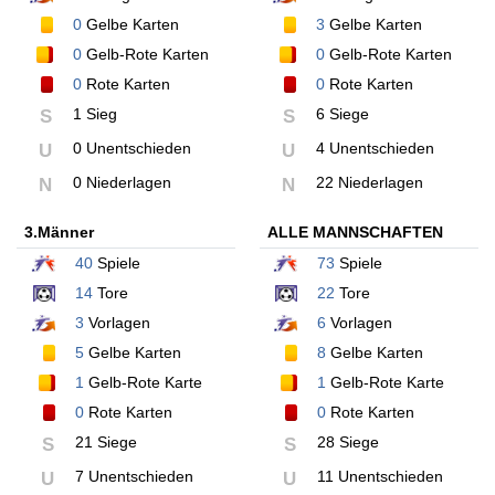
0
Gelbe Karten
3
Gelbe Karten
0
Gelb-Rote Karten
0
Gelb-Rote Karten
0
Rote Karten
0
Rote Karten
1 Sieg
6 Siege
S
S
0 Unentschieden
4 Unentschieden
U
U
0 Niederlagen
22 Niederlagen
N
N
3.Männer
ALLE MANNSCHAFTEN
40
Spiele
73
Spiele
14
Tore
22
Tore
3
Vorlagen
6
Vorlagen
5
Gelbe Karten
8
Gelbe Karten
1
Gelb-Rote Karte
1
Gelb-Rote Karte
0
Rote Karten
0
Rote Karten
21 Siege
28 Siege
S
S
7 Unentschieden
11 Unentschieden
U
U