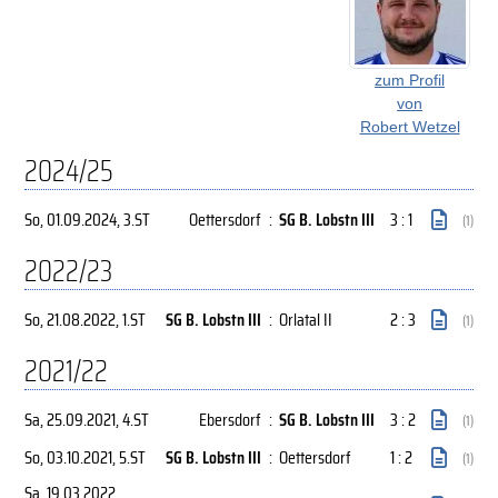
zum Profil
von
Robert Wetzel
2024/25
So, 01.09.2024
, 3.ST
Oettersdorf
:
SG B. Lobstn III
3 : 1
(1)
2022/23
So, 21.08.2022
, 1.ST
SG B. Lobstn III
:
Orlatal II
2 : 3
(1)
2021/22
Sa, 25.09.2021
, 4.ST
Ebersdorf
:
SG B. Lobstn III
3 : 2
(1)
So, 03.10.2021
, 5.ST
SG B. Lobstn III
:
Oettersdorf
1 : 2
(1)
Sa, 19.03.2022
,