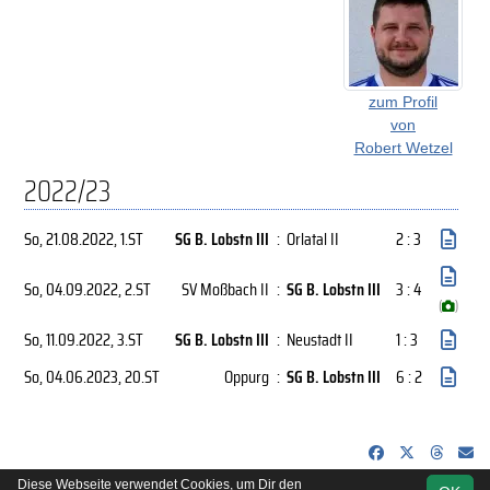
zum Profil
von
Robert Wetzel
2022/23
So, 21.08.2022
, 1.ST
SG B. Lobstn III
:
Orlatal II
2 : 3
So, 04.09.2022
, 2.ST
SV Moßbach II
:
SG B. Lobstn III
3 : 4
(
)
So, 11.09.2022
, 3.ST
SG B. Lobstn III
:
Neustadt II
1 : 3
So, 04.06.2023
, 20.ST
Oppurg
:
SG B. Lobstn III
6 : 2
Diese Webseite verwendet Cookies, um Dir den