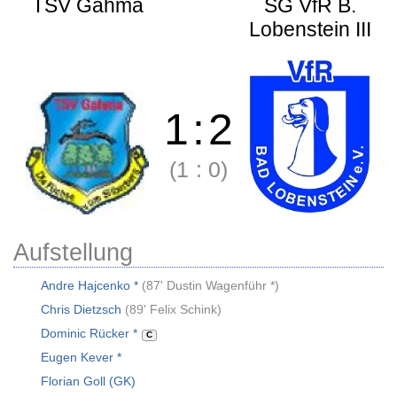
TSV Gahma
SG VfR B.
Lobenstein III
1
:
2
(1
:
0)
Aufstellung
Andre Hajcenko *
(
87' Dustin Wagenführ *
)
Chris Dietzsch
(
89' Felix Schink
)
Dominic Rücker *
C
Eugen Kever *
Florian Goll (GK)