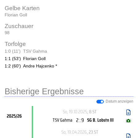
Gelbe Karten
Florian Goll
Zuschauer
98
Torfolge
1:0 (11')
TSV Gahma
1:1 (53')
Florian Goll
1:2 (60')
Andre Hajcenko *
Bisherige Ergebnisse
Datum anzeigen
So, 19.10.2025
, 8.ST
2025/26
2 : 9
TSV Gahma
SG B. Lobstn III
(
)
So, 19.04.2026
, 23.ST