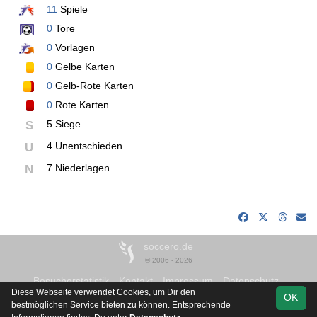
11
Spiele
0
Tore
0
Vorlagen
0
Gelbe Karten
0
Gelb-Rote Karten
0
Rote Karten
5 Siege
S
4 Unentschieden
U
7 Niederlagen
N
soccero.de
© 2006 - 2026
Besucherstatistik
Kontakt
Impressum
Datenschutz
Diese Webseite verwendet Cookies, um Dir den
OK
bestmöglichen Service bieten zu können. Entsprechende