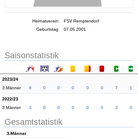
Heimatverein:
FSV Remptendorf
Geburtstag:
07.05.2001
Saisonstatistik
2023/24
3.Männer
8
0
0
0
0
0
7
1
2022/23
3.Männer
3
0
0
0
0
0
3
0
Gesamtstatistik
3.Männer