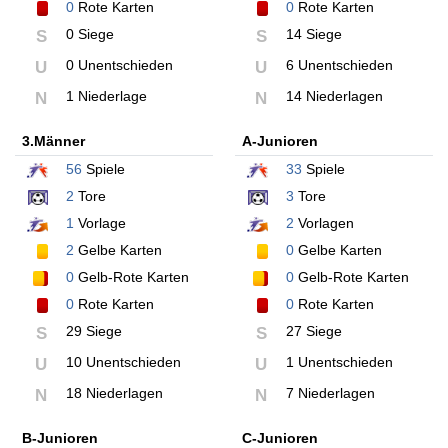
0
Rote Karten
0
Rote Karten
0 Siege
14 Siege
S
S
0 Unentschieden
6 Unentschieden
U
U
1 Niederlage
14 Niederlagen
N
N
3.Männer
A-Junioren
56
Spiele
33
Spiele
2
Tore
3
Tore
1
Vorlage
2
Vorlagen
2
Gelbe Karten
0
Gelbe Karten
0
Gelb-Rote Karten
0
Gelb-Rote Karten
0
Rote Karten
0
Rote Karten
29 Siege
27 Siege
S
S
10 Unentschieden
1 Unentschieden
U
U
18 Niederlagen
7 Niederlagen
N
N
B-Junioren
C-Junioren