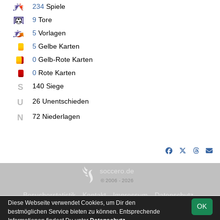
234
Spiele
9
Tore
5
Vorlagen
5
Gelbe Karten
0
Gelb-Rote Karten
0
Rote Karten
140 Siege
S
26 Unentschieden
U
72 Niederlagen
N
soccero.de
© 2006 - 2026
Besucherstatistik
Kontakt
Impressum
Datenschutz
Diese Webseite verwendet Cookies, um Dir den
OK
bestmöglichen Service bieten zu können. Entsprechende