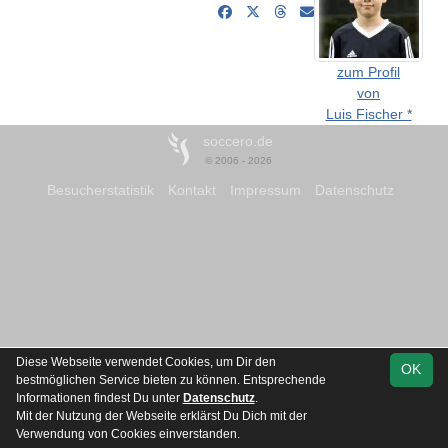
zum Profil
von
Luis Fischer *
soccero.de
© 2006 - 2026
Besucherstatistik
Kontakt
Impressum
Datenschutz
Diese Webseite verwendet Cookies, um Dir den
OK
bestmöglichen Service bieten zu können. Entsprechende
Informationen findest Du unter
Datenschutz
.
Mit der Nutzung der Webseite erklärst Du Dich mit der
Verwendung von Cookies einverstanden.