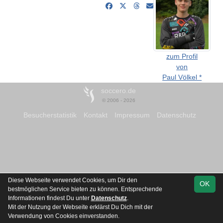
zum Profil
von
Paul Völkel *
soccero.de
© 2006 - 2026
Besucherstatistik
Kontakt
Impressum
Datenschutz
Diese Webseite verwendet Cookies, um Dir den
OK
bestmöglichen Service bieten zu können. Entsprechende
Informationen findest Du unter
Datenschutz
.
Mit der Nutzung der Webseite erklärst Du Dich mit der
Verwendung von Cookies einverstanden.