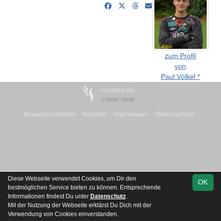
zum Profil
von
Paul Völkel *
soccero.de
© 2006 - 2026
Besucherstatistik
Kontakt
Impressum
Datenschutz
Diese Webseite verwendet Cookies, um Dir den
OK
bestmöglichen Service bieten zu können. Entsprechende
Informationen findest Du unter
Datenschutz
.
Mit der Nutzung der Webseite erklärst Du Dich mit der
Verwendung von Cookies einverstanden.