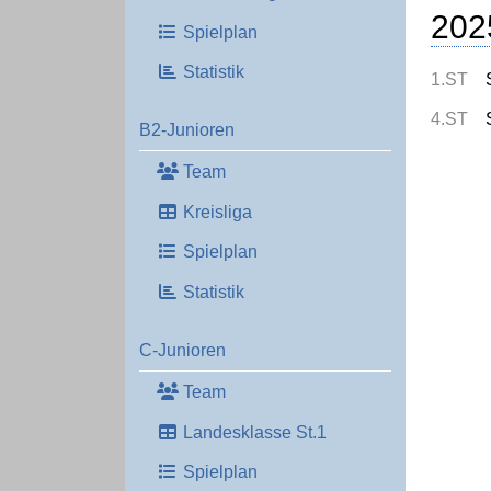
202
Spielplan
Statistik
1.ST
4.ST
B2-Junioren
Team
Kreisliga
Spielplan
Statistik
C-Junioren
Team
Landesklasse St.1
Spielplan