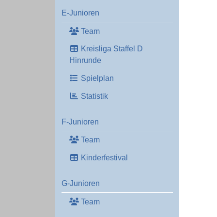
E-Junioren
Team
Kreisliga Staffel D
Hinrunde
Spielplan
Statistik
F-Junioren
Team
Kinderfestival
G-Junioren
Team