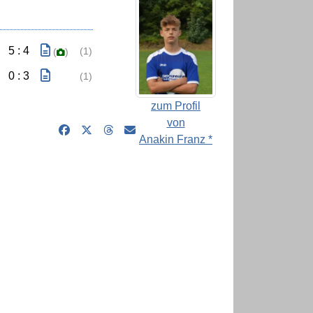
5 : 4
(1)
(
)
0 : 3
(1)
zum Profil
von
Anakin Franz *