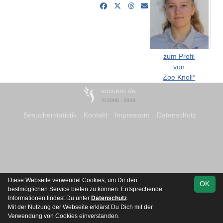
zum Profil
von
Zoe Knoll*
soccero.de
© 2006 - 2026
Besucherstatistik
Kontakt
Impressum
Datenschutz
Diese Webseite verwendet Cookies, um Dir den
OK
bestmöglichen Service bieten zu können. Entsprechende
Informationen findest Du unter
Datenschutz
.
Mit der Nutzung der Webseite erklärst Du Dich mit der
Verwendung von Cookies einverstanden.