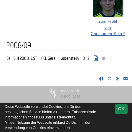
zum Profil
von
Christopher Kolb *
2008/09
Sa, 15.11.2008
, 7.ST
FCL Gera
:
Lobenstein
3 : 2
(1)
soccero.de
© 2006 - 2026
Besucherstatistik
Kontakt
Impressum
Datenschutz
Diese Webseite verwendet Cookies, um Dir den
OK
bestmöglichen Service bieten zu können. Entsprechende
Informationen findest Du unter
Datenschutz
.
Mit der Nutzung der Webseite erklärst Du Dich mit der
Verwendung von Cookies einverstanden.