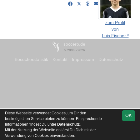
zum Profil
von
Luis Fischer *
soccero.de
© 2006 - 2026
Besucherstatistik
Kontakt
Impressum
Datenschutz
Diese Webseite verwendet Cookies, um Dir den
OK
bestmöglichen Service bieten zu können. Entsprechende
Informationen findest Du unter
Datenschutz
.
Mit der Nutzung der Webseite erklärst Du Dich mit der
Verwendung von Cookies einverstanden.